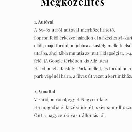
Megközelítés
1. Autóval
A 85-ös útról autóval megközelíthető.
Sopron felől érkezve haladjon el a Széchenyi-kas
előtt, majd forduljon jobbra a kastély melletti első
utcába, ahol tábla mutatja az utat Hidegségi u. 1-4
felé.
(A Google térképen kis Allé utca)
Haladjon el a Kastély-Park mellett, és forduljon a
park végénél balra, a füves út vezet a kertünkhöz
2. Vonattal
Vásároljon vonat
jegyet Nagycenkre.
Ha megadja ér
kezési idejét, szívesen elhozz
Önt a nagycenki vasútállomásról.