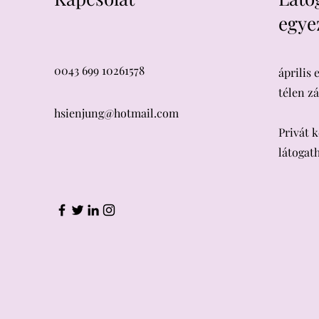
egye
0043 699 10261578
április 
télen z
hsienjung@hotmail.com
​Privát 
látogat