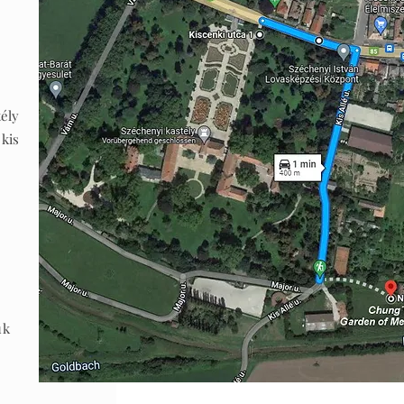
tély
 kis
.
.
uk