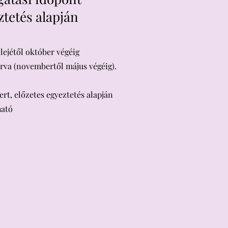
ztetés alapján
elejétől október végéig
árva (novembertől május végéig).
kert, előzetes egyeztetés alapján
ható