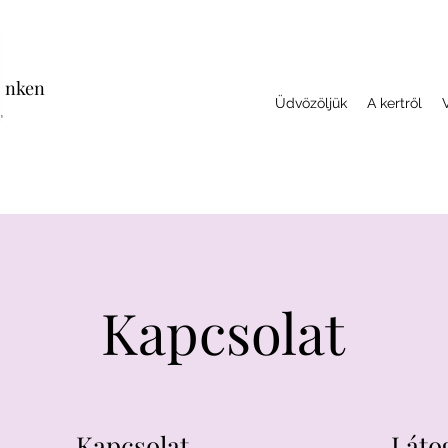
cenken
Üdvözöljük
A kertről
Kapcsolat
Kapcsolat
Láto