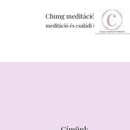
Chung meditációs kertje
meditáció és családi ünnepek Nagy
Címünk