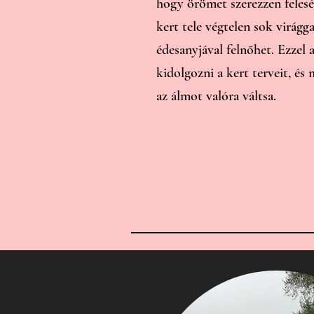
hogy örömet szerezzen felesé
kert tele végtelen sok virágga
édesanyjával felnőhet. Ezzel
kidolgozni a kert terveit, és
az álmot valóra váltsa.