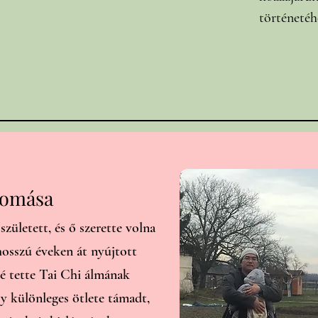
történetéh
tomása
zületett, és ő szerette volna
 hosszú éveken át nyújtott
é tette Tai Chi álmának
y különleges ötlete támadt,