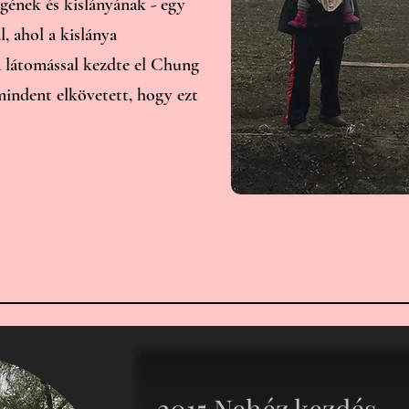
gének és kislányának - egy
l, ahol a kislánya
 a látomással kezdte el Chung
 mindent elkövetett, hogy ezt