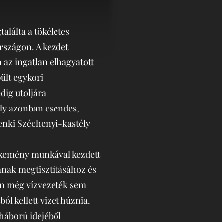
lálta a tökéletes
rszágon. A kezdet
 az ingatlan elhagyatott
pült egykori
dig utoljára
ely azonban csendes,
cenki Széchenyi-kastély
 kemény munkával kezdett
ának megtisztításához és
en még vízvezeték sem
ól kellett vizet húznia.
gháború idejéből