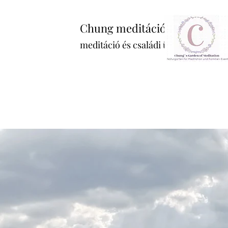
Chung meditációs kertje
meditáció és családi ünnepek Nagy