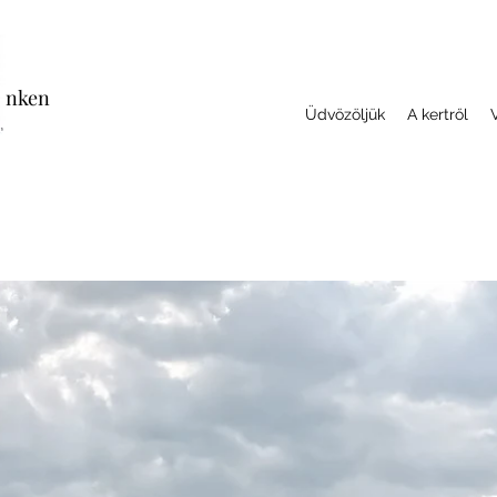
cenken
Üdvözöljük
A kertről