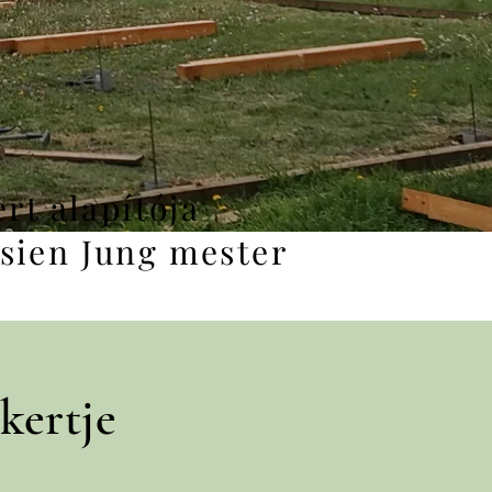
ert alapítója
sien Jung mester
kertje