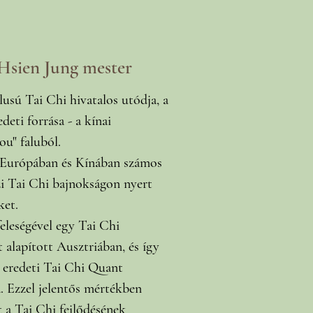
sien Jung mester
lusú Tai Chi hivatalos utódja, a
deti forrása - a kínai
u" faluból.
 Európában és Kínában
számos
i Tai Chi bajnokságon nyert
ket.
eleségével egy Tai Chi
t alapított Ausztriában, és így
z eredeti Tai Chi Quant
. Ezzel jelentős mértékben
t a Tai Chi fejlődésének