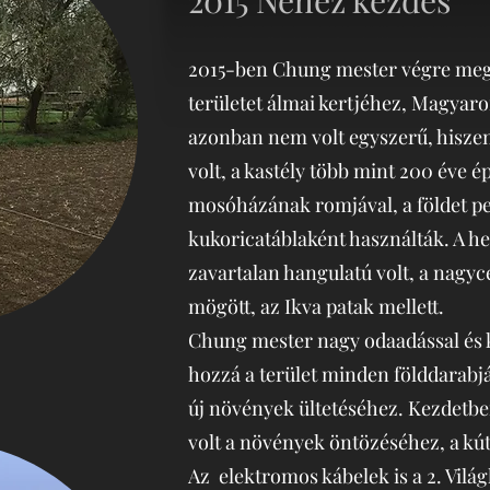
2015 Nehéz kezdés
2015-ben Chung mester végre megta
területet álmai kertjéhez, Magyaro
azonban nem volt egyszerű, hiszen
volt, a kastély több mint 200 éve é
mosóházának romjával, a földet pe
kukoricatáblaként használták. A h
zavartalan hangulatú volt, a nagy
mögött, az Ikva patak mellett.
Chung mester nagy odaadással és
hozzá a terület minden földdarabj
új növények ültetéséhez. Kezdetb
volt a növények öntözéséhez, a kútb
Az elektromos kábelek is a 2. Vilá