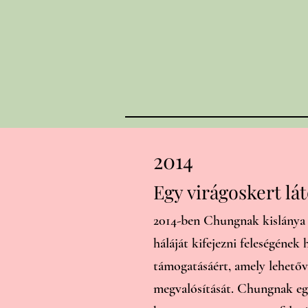
2014
Egy virágoskert lá
2014-ben Chungnak kislánya s
háláját kifejezni feleségének
támogatásáért, amely lehetőv
megvalósítását. Chungnak eg