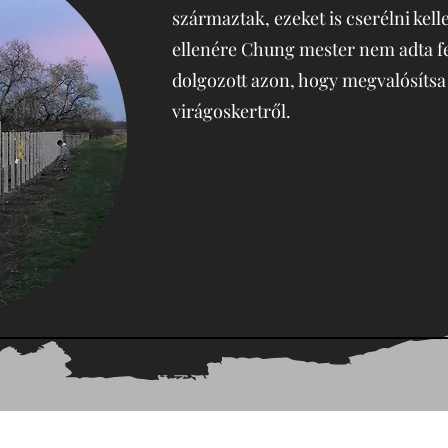
származtak, ezeket is cserélni kel
ellenére Chung mester nem adta fel
dolgozott azon, hogy megvalósíts
virágoskertről.