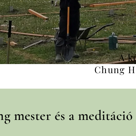
A k
Chung H
g mester és a meditáció 